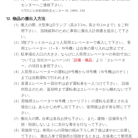
センターへご連絡下さい。
※TOCビル本館3階防災センター 03（3494）2161
12. 物品の搬出入方法
（1）搬入の際､ 大型車はDランプ（高さ3.3ｍ､ 長さ10.2ｍまで）をご利
用下さい。 混雑緩和のために事前に搬出入計画書を提出して下さ
い。
（2）3階プラットホームより人荷用エレベーターで搬入して下さい。 客
用エレベーター（1～8・19号機）は台車の乗り入れは禁止です。
（3）駐車場出入口の大きさ､ ならびに人荷用エレベーターの有効寸法に
ついては 当社ホームページの「
設備・備品
」より「エレベータ
ー」の項目を参照下さい。
（4）人荷用エレベーターの運転は9号機から18号機（16号機はのぞく）
までは自動運転で行われます。
（5）直通エレベーター貸出中は必ず運転者を一人つけて下さい。 誤操
作防止のため、返却時まで運転者はエレベーターから離れないで下
さい。
（6）荷物用エレベーター16号機（カーリフト）の運転を必要とされる
場合には､ あらかじめ申し出て下さい。使用後は必ず扉を閉じて下
さい。
（7）搬出入の際､ 台車は各自お持ち下さい。 また､ 建物・設備等を汚
損・毀損しないように充分な養生を行なって下さい。
（8）荷捌所では､ 車両からの荷物の積み下ろし終了後は速やかに出庫し
て下さい。 搬出入車で荷捌所が混雑するときは､ 主催者にて整理員