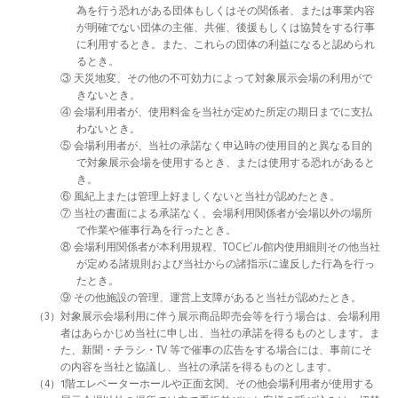
為を行う恐れがある団体もしくはその関係者、または事業内容
が明確でない団体の主催、共催、後援もしくは協賛をする行事
に利用するとき。また、これらの団体の利益になると認められ
るとき。
③ 天災地変、その他の不可効力によって対象展示会場の利用がで
きないとき。
④ 会場利用者が、使用料金を当社が定めた所定の期日までに支払
わないとき。
⑤ 会場利用者が、当社の承諾なく申込時の使用目的と異なる目的
で対象展示会場を使用するとき、または使用する恐れがあると
き。
⑥ 風紀上または管理上好ましくないと当社が認めたとき。
⑦ 当社の書面による承諾なく、会場利用関係者が会場以外の場所
で作業や催事行為を行ったとき。
⑧ 会場利用関係者が本利用規程、TOCビル館内使用細則その他当社
が定める諸規則および当社からの諸指示に違反した行為を行っ
たとき。
⑨ その他施設の管理、運営上支障があると当社が認めたとき。
（3）対象展示会場利用に伴う展示商品即売会等を行う場合は、会場利用
者はあらかじめ当社に申し出、当社の承諾を得るものとします。ま
た、新聞・チラシ・TV 等で催事の広告をする場合には、事前にそ
の内容を当社と協議し、当社の承諾を得るものとします。
（4）1階エレベーターホールや正面玄関、その他会場利用者が使用する