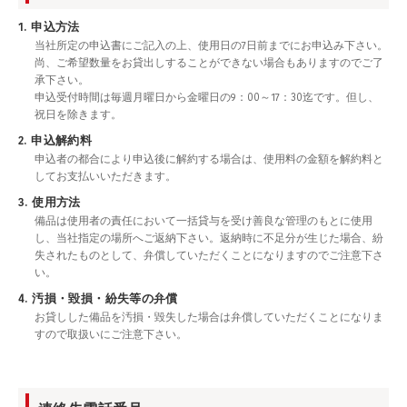
1. 申込方法
当社所定の申込書にご記入の上、使用日の7日前までにお申込み下さい。
尚、ご希望数量をお貸出しすることができない場合もありますのでご了
承下さい。
申込受付時間は毎週月曜日から金曜日の9：00～17：30迄です。但し、
祝日を除きます。
2. 申込解約料
申込者の都合により申込後に解約する場合は、使用料の金額を解約料と
してお支払いいただきます。
3. 使用方法
備品は使用者の責任において一括貸与を受け善良な管理のもとに使用
し、当社指定の場所へご返納下さい。返納時に不足分が生じた場合、紛
失されたものとして、弁償していただくことになりますのでご注意下さ
い。
4. 汚損・毀損・紛失等の弁償
お貸しした備品を汚損・毀失した場合は弁償していただくことになりま
すので取扱いにご注意下さい。