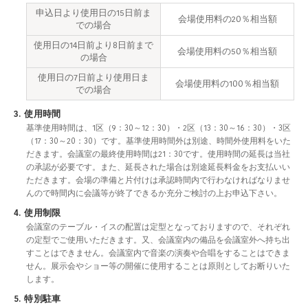
申込日より使用日の15日前ま
会場使用料の20％相当額
での場合
使用日の14日前より8日前まで
会場使用料の50％相当額
の場合
使用日の7日前より使用日ま
会場使用料の100％相当額
での場合
3. 使用時間
基準使用時間は、1区（9：30～12：30）・2区（13：30～16：30）・3区
（17：30～20：30）です。基準使用時間外は別途、時間外使用料をいた
だきます。会議室の最終使用時間は21：30です。使用時間の延長は当社
の承認が必要です。また、延長された場合は別途延長料金をお支払いい
ただきます。会場の準備と片付けは承認時間内で行わなければなりませ
んので時間内に会議等が終了できるか充分ご検討の上お申込下さい。
4. 使用制限
会議室のテーブル・イスの配置は定型となっておりますので、それぞれ
の定型でご使用いただきます。又、会議室内の備品を会議室外へ持ち出
すことはできません。会議室内で音楽の演奏や合唱をすることはできま
せん。展示会やショー等の開催に使用することは原則としてお断りいた
します。
5. 特別駐車