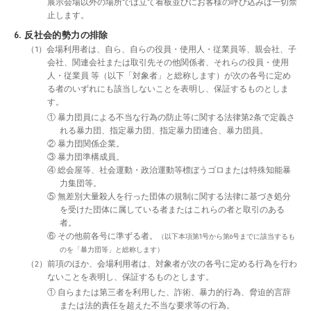
展示会場以外の場所では立て看板並びにお客様の呼び込みは一切禁
止します。
6. 反社会的勢力の排除
（1）会場利用者は、自ら、自らの役員・使用人・従業員等、親会社、子
会社、関連会社または取引先その他関係者、それらの役員・使用
人・従業員 等（以下「対象者」と総称します）が次の各号に定め
る者のいずれにも該当しないことを表明し、保証するものとしま
す。
① 暴力団員による不当な行為の防止等に関する法律第2条で定義さ
れる暴力団、指定暴力団、指定暴力団連合、暴力団員。
② 暴力団関係企業。
③ 暴力団準構成員。
④ 総会屋等、社会運動・政治運動等標ぼうゴロまたは特殊知能暴
力集団等。
⑤ 無差別大量殺人を行った団体の規制に関する法律に基づき処分
を受けた団体に属している者またはこれらの者と取引のある
者。
⑥ その他前各号に準ずる者。
（以下本項第1号から第6号までに該当するも
のを「暴力団等」と総称します）
（2）前項のほか、会場利用者は、対象者が次の各号に定める行為を行わ
ないことを表明し、保証するものとします。
① 自らまたは第三者を利用した、詐術、暴力的行為、脅迫的言辞
または法的責任を超えた不当な要求等の行為。