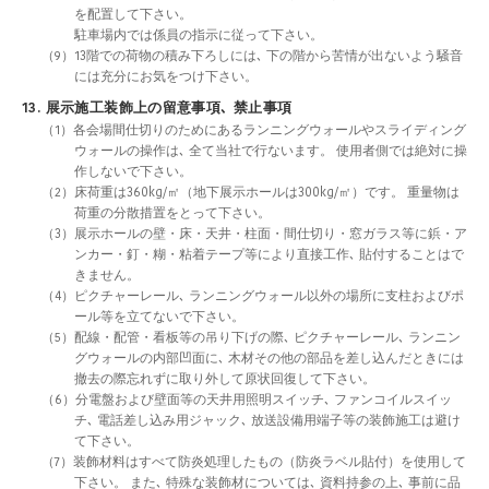
を配置して下さい。
駐車場内では係員の指示に従って下さい。
（9）13階での荷物の積み下ろしには､ 下の階から苦情が出ないよう騒音
には充分にお気をつけ下さい。
13. 展示施工装飾上の留意事項､ 禁止事項
（1）各会場間仕切りのためにあるランニングウォールやスライディング
ウォールの操作は､ 全て当社で行ないます。 使用者側では絶対に操
作しないで下さい。
（2）床荷重は360kg/㎡（地下展示ホールは300kg/㎡）です。 重量物は
荷重の分散措置をとって下さい。
（3）展示ホールの壁・床・天井・柱面・間仕切り・窓ガラス等に鋲・ア
ンカー・釘・糊・粘着テープ等により直接工作､ 貼付することはで
きません。
（4）ピクチャーレール､ ランニングウォール以外の場所に支柱およびポ
ール等を立てないで下さい。
（5）配線・配管・看板等の吊り下げの際､ ピクチャーレール､ ランニン
グウォールの内部凹面に､ 木材その他の部品を差し込んだときには
撤去の際忘れずに取り外して原状回復して下さい。
（6）分電盤および壁面等の天井用照明スイッチ､ ファンコイルスイッ
チ､ 電話差し込み用ジャック､ 放送設備用端子等の装飾施工は避け
て下さい。
（7）装飾材料はすべて防炎処理したもの（防炎ラベル貼付）を使用して
下さい。 また､ 特殊な装飾材については､ 資料持参の上､ 事前に品