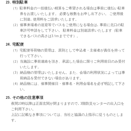
23. 特別駐車
（1）駐車料金の一括後払い精算をご希望される場合は事前に後払い駐車
券をお渡しいたします。 必要な枚数をお申し出下さい。 ご使用後
に別途､ 使用料をご請求いたします。
（2）催事来場者の送迎等でバスをご使用になる場合は､ 事前に北口の駐
車許可申請をして下さい。 駐車料金は別途請求いたします（駐車
できるバスの高さは3.1ｍまでです）。
24. 宅配便
（1）宅配便等荷物の受理は、原則として申込者・主催者が責任を持って
行って下さい。
（2）当施設に事前連絡を頂き、承認した場合に限りご利用前日のみ受付
いたします。
（3）納品物の管理はいたしません。また、会場の利用状況によっては事
前納品を受付できない場合があります。
（4）納品物には、催事開催日・催事名・利用会場名を必ず明記して下さ
い。
25. その他の注意事項
夜間23時以降は正面玄関が閉まりますので､ 3階防災センターの出入口を
ご利用下さい。
上記に記載なき事項については、当社と協議の上指示に従うものとしま
す。