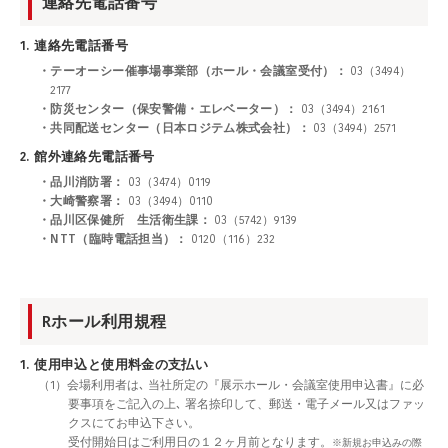
連絡先電話番号
1. 連絡先電話番号
・テーオーシー催事場事業部（ホール・会議室受付）：
03（3494）
2177
・防災センター（保安警備・エレベーター）：
03（3494）2161
・共同配送センター（日本ロジテム株式会社）：
03（3494）2571
2. 館外連絡先電話番号
・品川消防署：
03（3474）0119
・大崎警察署：
03（3494）0110
・品川区保健所 生活衛生課：
03（5742）9139
・NTT（臨時電話担当）：
0120（116）232
Rホール利用規程
1. 使用申込と使用料金の支払い
（1）会場利用者は､ 当社所定の『展示ホール・会議室使用申込書』に必
要事項をご記入の上､ 署名捺印して、郵送・電子メール又はファッ
クスにてお申込下さい。
受付開始日はご利用日の１２ヶ月前となります。
※新規お申込みの際