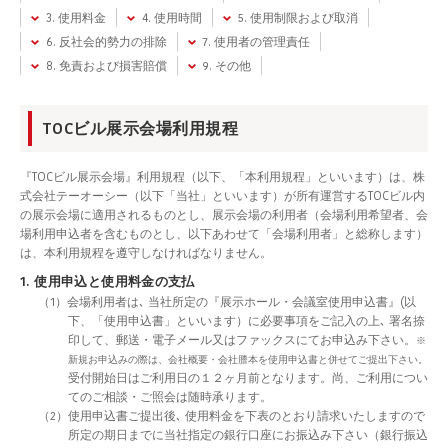
3. 使用料金
4. 使用時間
5. 使用制限および取消
6. 反社会的勢力の排除
7. 使用者の管理責任
8. 免責および損害賠償
9. その他
TOCビル展示会場利用規程
『TOCビル展示会場』利用規程（以下、「本利用規程」といいます）は、株
式会社テーオーシー（以下「当社」といいます）が所有運営するTOCビル内
の展示会場に適用されるものとし、展示会場の利用者（会場利用希望者、会
場利用申込者を含むものとし、以下あわせて「会場利用者」と総称します）
は、本利用規程を遵守しなければなりません。
1. 使用申込と使用料金の支払
（1）会場利用者は､ 当社所定の『展示ホール・会議室使用申込書』(以
下、「使用申込書」といいます）に必要事項をご記入の上､ 署名捺
印して、郵送・電子メール又はファックスにてお申込み下さい。
※
新規お申込みの際は、会社概要・会社謄本を使用申込書と併せてご提出下さい。
受付開始日はご利用日の１２ヶ月前となります。尚、ご利用につい
てのご相談・ご照会は随時承ります。
（2）使用申込書ご提出後､ 使用料金を下表のとおり請求いたしますので
所定の期日までに当社指定の銀行口座にお振込み下さい（銀行振込