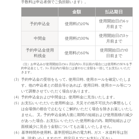
手数料は申込者側でご負担願います）。
金額
払込期日
使用開始日の6ヶ
予約申込金
使用料の20%
月前まで
使用開始日の3ヶ
中間金
使用料の30%
月前まで
予約申込金使用
使用開始日の10
使用料の50%
料残金
日前まで
（注）お申込みが使用開始日の6ヶ月以内3ヶ月以前の場合には使用料の50％を予
約申込金として､ 3ヶ月以内の場合には速やかに全額を一括してお支払いいただ
きます。
（3）予約申込金の受領をもって､ 使用日時､ 使用ホールを確定いたしま
す。他の申込者との競合等があれば､ 使用日時､ 使用ホール等につ
いて調整させていただく場合があります。
（4）予約申込金および中間金は､ 使用料金に充当いたします。
（5）お支払いいただいた使用料金は､ 天災その他不可抗力の事態もしく
は会場側の都合で止むなくご解約いただく場合を除きお返しいたし
ません。 又､ 予約申込金納入後に期間の短縮および使用面積の減少
があった場合､ お支払いいただいた使用料金の内､ 期間短縮および
面積減少に見合う金額についてもお返しいたしません。
（6）基準時間外使用料､ 基準照明以外の電力料､ ガス・水道料等は別
途､ 請求いたしますので､ 指定日までにお支払い下さい。