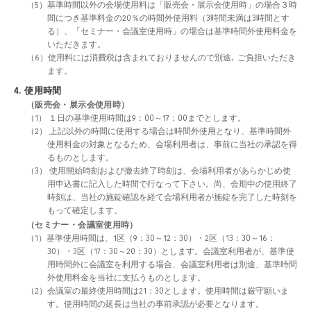
（5）基準時間以外の会場使用料は「販売会・展示会使用時」の場合３時
間につき基準料金の20％の時間外使用料（3時間未満は3時間とす
る）、「セミナー・会議室使用時」の場合は基準時間外使用料金を
いただきます。
（6）使用料には消費税は含まれておりませんので別途､ ご負担いただき
ます。
4. 使用時間
（販売会・展示会使用時）
（1） １日の基準使用時間は9：00～17：00までとします。
（2） 上記以外の時間に使用する場合は時間外使用となり、基準時間外
使用料金の対象となるため、会場利用者は、事前に当社の承認を得
るものとします。
（3） 使用開始時刻および撤去終了時刻は、会場利用者があらかじめ使
用申込書に記入した時間で行なって下さい。尚、会期中の使用終了
時刻は、当社の施錠確認を経て会場利用者が施錠を完了した時刻を
もって確定します。
（セミナー・会議室使用時）
（1）基準使用時間は、1区（9：30～12：30）・2区（13：30～16：
30）・3区（17：30～20：30）とします。会議室利用者が、基準使
用時間外に会議室を利用する場合、会議室利用者は別途、基準時間
外使用料金を当社に支払うものとします。
（2）会議室の最終使用時間は21：30とします。使用時間は厳守願いま
す。使用時間の延長は当社の事前承認が必要となります。