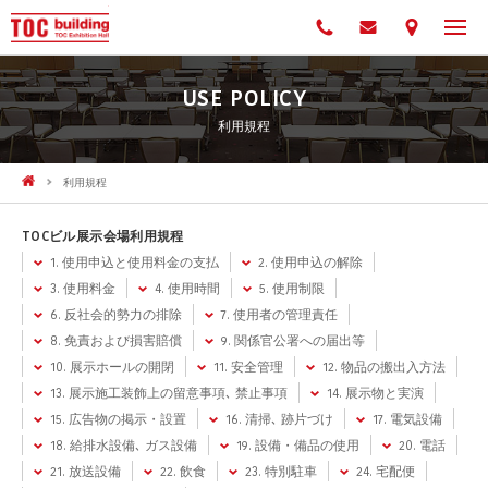
TOC展示会場（TOC Exhibition Hall）
03-3494-2177
お問合せフォーム
アクセス
USE POLICY
利用規程
利用規程
HOME
TOCビル展示会場利用規程
1. 使用申込と使用料金の支払
2. 使用申込の解除
3. 使用料金
4. 使用時間
5. 使用制限
6. 反社会的勢力の排除
7. 使用者の管理責任
8. 免責および損害賠償
9. 関係官公署への届出等
10. 展示ホールの開閉
11. 安全管理
12. 物品の搬出入方法
13. 展示施工装飾上の留意事項､ 禁止事項
14. 展示物と実演
15. 広告物の掲示・設置
16. 清掃､ 跡片づけ
17. 電気設備
18. 給排水設備､ ガス設備
19. 設備・備品の使用
20. 電話
21. 放送設備
22. 飲食
23. 特別駐車
24. 宅配便