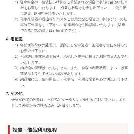
（1）駐車料金の一括後払い精算をご希望される場合は事前に後払い駐車
券をお渡しいたします。 必要な枚数をお申し出下さい。 ご使用後
に別途､ 使用料を請求いたします。
（2）催事来場者の送迎等でバスをご使用になる場合は､ 事前に北口の駐
車許可申請をして下さい。 駐車料金は別途請求いたします（駐車
できるバスの高さは3.1ｍまでです）。
6. 宅配便
（1）宅配便等荷物の受理は、原則として申込者・主催者が責任を持って
お受取り下さい。
（2）当施設に事前連絡を頂き、承認した場合に限りご利用前日のみ受付
いたします。
（3）納品物の管理はいたしません。また、会場の利用状況によっては事
前納品を受付できない場合があります。
（4）納品物には、催事開催日・催事名・利用会場名を必ず明記して下さ
い。
7. その他
会議室内での飲食は、当社指定ケータリング会社をご利用下さい。原則
として外部からの持ち込みはお断りします。
設備・備品利用規程