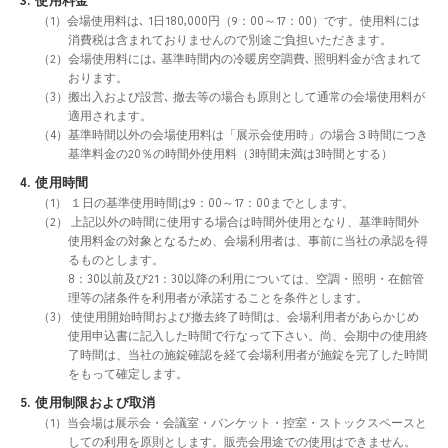
3. 使用料金
（1）会場使用料は､ 1日180,000円（9：00～17：00）です。使用料には
消費税は含まれておりませんので別途ご負担いただきます。
（2）会場使用料には､ 基準時間内の冷暖房空調費､ 照明料金が含まれて
おります。
（3）搬出入および設営､ 撤去等の場合も原則として通常の会場使用料が
適用されます。
（4）基準時間以外の会場使用料は「展示会使用時」の場合３時間につき
基準料金の20％の時間外使用料（3時間未満は3時間とする）
4. 使用時間
（1） １日の基準使用時間は9：00～17：00までとします。
（2） 上記以外の時間に使用する場合は時間外使用となり、基準時間外
使用料金の対象となるため、会場利用者は、事前に当社の承認を得
るものとします。
8：30以前及び21：30以降の利用については、空調・照明・在館管
理等の諸条件を利用者が承諾することを条件とします。
（3） 使使用開始時間および撤去終了時間は、会場利用者があらかじめ
使用申込書に記入した時間で行なって下さい。尚、会期中の使用終
了時間は、当社の施錠確認を経て会場利用者が施錠を完了した時間
をもって確定します。
5. 使用制限および取消
（1）当会場は展示会・会議室・バンケット・控室・ストックスペースと
しての利用を原則とします。販売会用途での使用はできません。