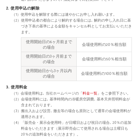
2. 使用申込の解除
（1）使用申込を解除する際には速やかにお申し入れ願います。
（2）使用申込者の都合により解約する場合には､ 解約の申し入れ日に基
づき下表の基準による金額をキャンセル料としてお支払いいただき
ます。
使用開始日の6ヶ月前まで
会場使用料の20％相当額
の場合
使用開始日の3ヶ月前まで
会場使用料の50％相当額
の場合
使用開始日から3ヶ月以内
会場使用料の100％相当額
の場合
3. 使用料金
（1）会場使用料は､ 当社ホームページの「
料金一覧
」をご参照下さい。
（2）会場使用料には､ 基準時間内の冷暖房空調費､ 基本天井照明料金が
含まれております。
（3）搬出入および設営､ 撤去等の場合も原則として通常の会場使用料が
適用されます。
（4）「販売会・展示会使用時」が日曜日および祝日の場合､ 20％の追加
料金をいただきます（展示即売会にて使用される場合は土曜日も
20％の追加料金をいただきます）。