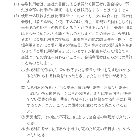
（2）会場利用者は、当社の書面による承諾なく第三者に当会場の一部ま
たは全部の使用権の譲渡、もしくは転貸をすることはできません。
（3）使用申込以後または使用期間中においても、次の場合には、当社は
会場利用者の承諾なく使用申込の取り消し、本契約の解除もしくは
当会場の使用停止の処置をとることができるものとし、会場利用者
はあらかじめこれを承諾するものとします。この場合に、会場利用
者または会場利用者の役職員、取引先その他の関係者等（以下、会
場利用者または会場利用者の役職員、取引先その他の関係者等をあ
わせて「会場利用関係者」といいます）が損害を被った場合でも、
当社は一切の責任を負わないことを、会場利用者はあらかじめ承諾
するものとします。
① 会場利用関係者が、公の秩序または善良な風俗を乱す恐れがあ
ると認められる行為を行ったとき、または行う恐れがあると
き。
② 会場利用関係者が、当会場を、暴力的行為等、違法な行為を行
う恐れがある団体もしくはその関係者、または事業内容が明確
でない団体の主催、共催、後援もしくは協賛をする行事に利用
するとき。また、これらの団体の利益になると認められると
き。
③ 天災地変、その他の不可効力によって当会場の利用ができない
とき。
④ 会場利用者が、使用料金を当社が定めた所定の期日までに支払
わないとき。