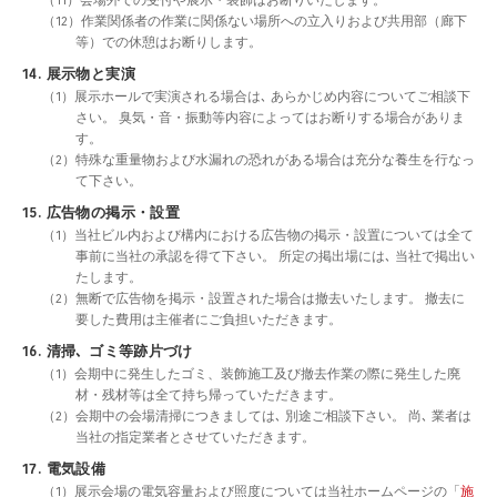
（12）作業関係者の作業に関係ない場所への立入りおよび共用部（廊下
等）での休憩はお断りします。
14. 展示物と実演
（1）展示ホールで実演される場合は､ あらかじめ内容についてご相談下
さい。 臭気・音・振動等内容によってはお断りする場合がありま
す。
（2）特殊な重量物および水漏れの恐れがある場合は充分な養生を行なっ
て下さい。
15. 広告物の掲示・設置
（1）当社ビル内および構内における広告物の掲示・設置については全て
事前に当社の承認を得て下さい。 所定の掲出場には､ 当社で掲出い
たします。
（2）無断で広告物を掲示・設置された場合は撤去いたします。 撤去に
要した費用は主催者にご負担いただきます。
16. 清掃､ ゴミ等跡片づけ
（1）会期中に発生したゴミ、装飾施工及び撤去作業の際に発生した廃
材・残材等は全て持ち帰っていただきます。
（2）会期中の会場清掃につきましては､ 別途ご相談下さい。 尚､ 業者は
当社の指定業者とさせていただきます。
17. 電気設備
（1）展示会場の電気容量および照度については当社ホームページの「
施