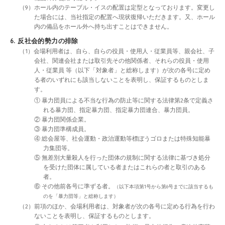
（9）ホール内のテーブル・イスの配置は定型となっております。変更し
た場合には、当社指定の配置へ現状復帰いただきます。又、ホール
内の備品をホール外へ持ち出すことはできません。
6. 反社会的勢力の排除
（1）会場利用者は、自ら、自らの役員・使用人・従業員等、親会社、子
会社、関連会社または取引先その他関係者、それらの役員・使用
人・従業員 等（以下「対象者」と総称します）が次の各号に定め
る者のいずれにも該当しないことを表明し、保証するものとしま
す。
① 暴力団員による不当な行為の防止等に関する法律第2条で定義さ
れる暴力団、指定暴力団、指定暴力団連合、暴力団員。
② 暴力団関係企業。
③ 暴力団準構成員。
④ 総会屋等、社会運動・政治運動等標ぼうゴロまたは特殊知能暴
力集団等。
⑤ 無差別大量殺人を行った団体の規制に関する法律に基づき処分
を受けた団体に属している者またはこれらの者と取引のある
者。
⑥ その他前各号に準ずる者。
（以下本項第1号から第6号までに該当するも
のを「暴力団等」と総称します）
（2）前項のほか、会場利用者は、対象者が次の各号に定める行為を行わ
ないことを表明し、保証するものとします。