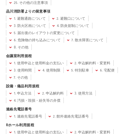
25. その他の注意事項
品川消防署よりの留意事項
1. 避難通路について
2. 避難口について
3. 防火区画について
4. 防炎規制について
5. 届出後のレイアウトの変更について
6. 危険物の持ち込みについて
7. 散水障害について
8. その他
会議室利用規程
1. 使用申込と使用料金の支払い
2. 申込解約料・変更料
3. 使用時間
4. 使用制限
5. 特別駐車
6. 宅配便
7. その他
設備・備品利用規程
1. 申込方法
2. 申込解約料
3. 使用方法
4. 汚損・毀損・紛失等の弁償
連絡先電話番号
1. 連絡先電話番号
2. 館外連絡先電話番号
Rホール利用規程
1. 使用申込と使用料金の支払い
2. 申込解約料・変更料