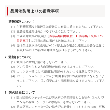
品川消防署よりの留意事項
1. 避難通路について
（1）主要避難通路を階段又は避難口に有効に通じるようにして下さい。
（2）主要避難通路は分かりやすいようにして下さい。
（3）主要避難通路の幅員は【
展示会場利用規程 13.展示施工装飾上の
留意事項
】の項目の表に掲げる数値以上にして下さい。
（4）売場又は展示場の面積が600㎡以上ある場合は避難上必要な位置に
幅員1.2ｍ以上の補助避難通路を設けるようにして下さい。
2. 避難口について
（1）避難口の位置は偏在させないで下さい。
（2）どの位置からも２方向避難が確保できるようにして下さい。
（3）カウンター等により避難口が狭められないよう注意して下さい。
（4）パーテーション､ ポップ等が避難口誘導灯の視認障害にならないよ
うにして下さい。 又､ 必要により誘導標識を設けるようにして下さ
い。
3. 防火区画について
（1）防火区画のシャッター及び防火戸の閉鎖障害となる物件（レジ､ ワ
ゴン等の存置､ ケーブルの横断等）を置かないで下さい。
（2）防火区画のシャッター及び防火戸に近接して（おおむね15ｍ）可燃