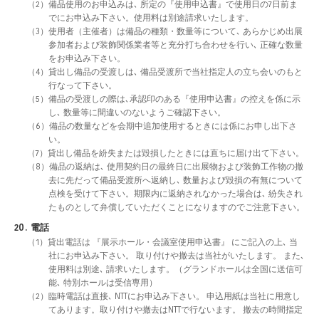
（2）備品使用のお申込みは､ 所定の『使用申込書』で使用日の7日前ま
でにお申込み下さい。使用料は別途請求いたします。
（3）使用者（主催者）は備品の種類・数量等について､ あらかじめ出展
参加者および装飾関係業者等と充分打ち合わせを行い､ 正確な数量
をお申込み下さい。
（4）貸出し備品の受渡しは､ 備品受渡所で当社指定人の立ち会いのもと
行なって下さい。
（5）備品の受渡しの際は､承認印のある『使用申込書』の控えを係に示
し､ 数量等に間違いのないようご確認下さい。
（6）備品の数量などを会期中追加使用するときには係にお申し出下さ
い。
（7）貸出し備品を紛失または毀損したときには直ちに届け出て下さい。
（8）備品の返納は､ 使用契約日の最終日に出展物および装飾工作物の撤
去に先だって備品受渡所へ返納し､ 数量および毀損の有無について
点検を受けて下さい。期限内に返納されなかった場合は､ 紛失され
たものとして弁償していただくことになりますのでご注意下さい。
20. 電話
（1）貸出電話は 『展示ホール・会議室使用申込書』 にご記入の上､ 当
社にお申込み下さい。 取り付けや撤去は当社がいたします。 また､
使用料は別途､ 請求いたします。（グランドホールは全国に送信可
能､ 特別ホールは受信専用）
（2）臨時電話は直接､ NTTにお申込み下さい。 申込用紙は当社に用意し
てあります。取り付けや撤去はNTTで行ないます。 撤去の時間指定