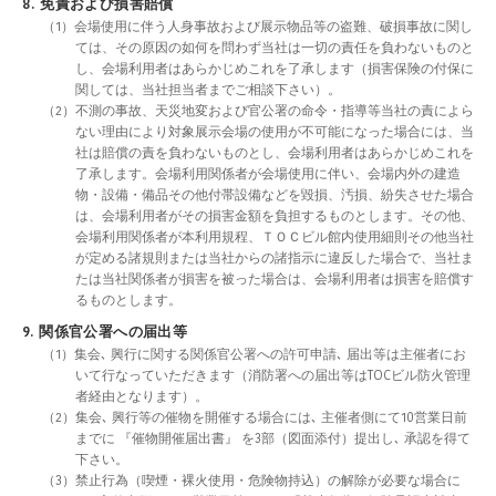
8. 免責および損害賠償
（1）会場使用に伴う人身事故および展示物品等の盗難、破損事故に関し
ては、その原因の如何を問わず当社は一切の責任を負わないものと
し、会場利用者はあらかじめこれを了承します（損害保険の付保に
関しては、当社担当者までご相談下さい）。
（2）不測の事故、天災地変および官公署の命令・指導等当社の責によら
ない理由により対象展示会場の使用が不可能になった場合には、当
社は賠償の責を負わないものとし、会場利用者はあらかじめこれを
了承します。会場利用関係者が会場使用に伴い、会場内外の建造
物・設備・備品その他付帯設備などを毀損、汚損、紛失させた場合
は、会場利用者がその損害金額を負担するものとします。その他、
会場利用関係者が本利用規程、ＴＯＣビル館内使用細則その他当社
が定める諸規則または当社からの諸指示に違反した場合で、当社ま
たは当社関係者が損害を被った場合は、会場利用者は損害を賠償す
るものとします。
9. 関係官公署への届出等
（1）集会､ 興行に関する関係官公署への許可申請､ 届出等は主催者にお
いて行なっていただきます（消防署への届出等はTOCビル防火管理
者経由となります）。
（2）集会､ 興行等の催物を開催する場合には､ 主催者側にて10営業日前
までに 『催物開催届出書』 を3部（図面添付）提出し､ 承認を得て
下さい。
（3）禁止行為（喫煙・裸火使用・危険物持込）の解除が必要な場合に