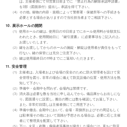
は､ 主催者側にて10営業日前までに 『禁止行為の解除承認申請書』
を3部（図面添付）提出し､ 承認を得て下さい。
（4）その他､ 催物の内容・規模によって警察署・保健所等への手続きを
必要とする場合がありますので当社担当者までご相談下さい。
10. 展示ホールの開閉
（1）使用ホールの鍵は､ 使用日の10日前までにホール使用料が全額支払
われたとき､ 使用開始日に 『鍵引渡書』 に必要事項をご記入の上､
お渡しいたします。
（2）鍵をお渡ししてからのホールの施錠・解錠は使用者が責任をもって
行ない､ 鍵の保管には充分ご注意下さい。
（3）鍵は使用最終日の17時までにご返却いただきます。
11. 安全管理
（1）主催者は､ 入場者および会場の安全のために防火管理者を設けて安
全管理を図り､ 非常の場合に備えて防災設備の位置・使用方法を熟
知して下さい。
（2）準備中・会期中を問わず､ 会場内は禁煙です。
（3）消火器は必要な数を当社に申し込んでから､ 備品庫からお出しにな
り､ 図面通りに設置し､ 搬出の際には数を確認してお返し下さい。
また､ 非常灯目隠しは主催者側にてご用意下さい。
（4）準備や撤去､ 会期中において､ 会場・荷捌所およびその周辺もしく
は駐車場その他において混雑が予想される場合は､ 必要に応じ主催
者にて整理員を配置して下さい。
（5）万一､ 火災・盗難・傷病者等事故が発生した場合には､ 直ちに防災