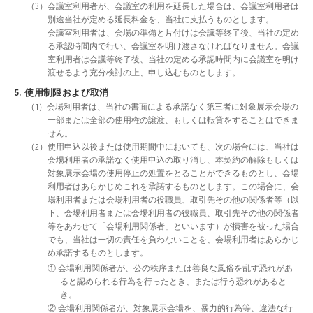
（3）会議室利用者が、会議室の利用を延長した場合は、会議室利用者は
別途当社が定める延長料金を、当社に支払うものとします。
会議室利用者は、会場の準備と片付けは会議等終了後、当社の定め
る承認時間内で行い、会議室を明け渡さなければなりません。会議
室利用者は会議等終了後、当社の定める承認時間内に会議室を明け
渡せるよう充分検討の上、申し込むものとします。
5. 使用制限および取消
（1）会場利用者は、当社の書面による承諾なく第三者に対象展示会場の
一部または全部の使用権の譲渡、もしくは転貸をすることはできま
せん。
（2）使用申込以後または使用期間中においても、次の場合には、当社は
会場利用者の承諾なく使用申込の取り消し、本契約の解除もしくは
対象展示会場の使用停止の処置をとることができるものとし、会場
利用者はあらかじめこれを承諾するものとします。この場合に、会
場利用者または会場利用者の役職員、取引先その他の関係者等（以
下、会場利用者または会場利用者の役職員、取引先その他の関係者
等をあわせて「会場利用関係者」といいます）が損害を被った場合
でも、当社は一切の責任を負わないことを、会場利用者はあらかじ
め承諾するものとします。
① 会場利用関係者が、公の秩序または善良な風俗を乱す恐れがあ
ると認められる行為を行ったとき、または行う恐れがあると
き。
② 会場利用関係者が、対象展示会場を、暴力的行為等、違法な行