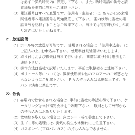
は必ずご契約時間内に設定して下さい。また､ 臨時電話の番号と設
置場所を事前に当社へご連絡下さい。
（3）電話番号はすべて直通です。使用者（主催者）は､ あらかじめ来場
関係者等へ電話番号を周知徹底して下さい。 案内状等に当社の電
話番号を記載することはご遠慮下さい。当社では電話呼び出しの取
り次ぎはいたしかねます。
21. 放送設備
（1）ホール毎の放送が可能です。 使用される場合は 『使用申込書』 に
ご記入の上､ お申込み下さい。 使用料は別途請求いたします。
（2）取り付けおよび撤去は当社で行います。 事前に取り付け場所をご
連絡下さい。
（3）操作方法は当社で説明いたします。事前に取扱者をご連絡下さい。
（4）ボリューム等については､ 隣接使用者や他のフロアーのご迷惑とな
らないようにご配慮下さい。 ＰＡの持ち込みは原則禁止です。生
バンド演奏は禁止です。
22. 飲食
（1）会場内で飲食をされる場合は､ 事前に当社の承認を得て下さい。ケ
ータリングは当社指定会社をご利用下さい。 原則として外部から
の持ち込みはお断りいたします。
（2）飲物類を取り扱う場合は､ 床にシート等で養生して下さい。
（3）生ゴミ等の処理には､ 臭気の発生や水漏れにご注意下さい。
（4）ガスボンベ（プロパンガス）の持ち込みはできません。