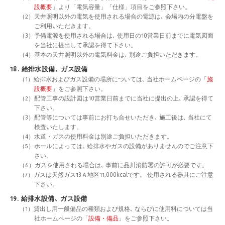
設概要
」より「電気容量」「仕様」項目をご参照下さい。
（2）天井照明以外の電気を使用される場合の電源は､ 会場内の分電盤を
ご利用いただきます。
（3）予備電源を使用される場合は､ 使用日の10営業日前までに電気図面
を当社に提出して承認を得て下さい。
（4）基本の天井照明以外の電気料金は､ 別途ご負担いただきます。
18. 給排水設備､ ガス設備
（1）給排水およびガス設備の場所については､ 当社ホームページの「
施
設概要
」をご参照下さい。
（2）配管工事の設計図は10営業日前までに当社に提出の上､ 承認を得て
下さい。
（3）配管等については事前にお打ち合せいただき､ 施工後は､ 当社にて
検査いたします。
（4）水道・ガスの使用料金は別途ご負担いただきます。
（5）ホールによっては､ 給排水やガスの設備がありませんのでご注意下
さい。
（6）ガスを使用される場合は､ 事前に品川消防署の許可が必要です。
（7）ガスは天然ガス13Ａ地区11,000kcalです。 使用される器具にご注意
下さい。
19. 給排水設備､ ガス設備
（1）貸出し用一般備品の種類および規格､ ならびに使用料については当
社ホームページの「
設備・備品
」をご参照下さい。