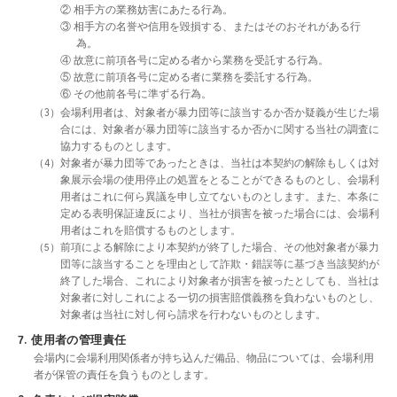
② 相手方の業務妨害にあたる行為。
③ 相手方の名誉や信用を毀損する、またはそのおそれがある行
為。
④ 故意に前項各号に定める者から業務を受託する行為。
⑤ 故意に前項各号に定める者に業務を委託する行為。
⑥ その他前各号に準ずる行為。
（3）会場利用者は、対象者が暴力団等に該当するか否か疑義が生じた場
合には、対象者が暴力団等に該当するか否かに関する当社の調査に
協力するものとします。
（4）対象者が暴力団等であったときは、当社は本契約の解除もしくは対
象展示会場の使用停止の処置をとることができるものとし、会場利
用者はこれに何ら異議を申し立てないものとします。また、本条に
定める表明保証違反により、当社が損害を被った場合には、会場利
用者はこれを賠償するものとします。
（5）前項による解除により本契約が終了した場合、その他対象者が暴力
団等に該当することを理由として詐欺・錯誤等に基づき当該契約が
終了した場合、これにより対象者が損害を被ったとしても、当社は
対象者に対しこれによる一切の損害賠償義務を負わないものとし、
対象者は当社に対し何ら請求を行わないものとします。
7. 使用者の管理責任
会場内に会場利用関係者が持ち込んだ備品、物品については、会場利用
者が保管の責任を負うものとします。