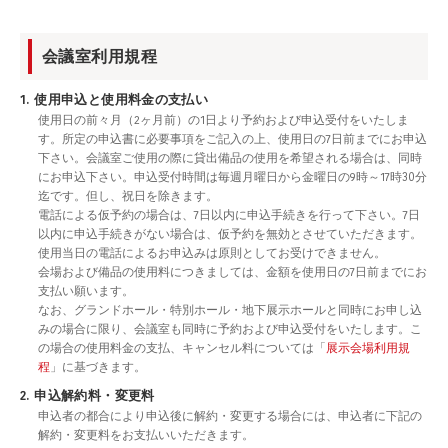
会議室利用規程
1. 使用申込と使用料金の支払い
使用日の前々月（2ヶ月前）の1日より予約および申込受付をいたしま
す。所定の申込書に必要事項をご記入の上、使用日の7日前までにお申込
下さい。会議室ご使用の際に貸出備品の使用を希望される場合は、同時
にお申込下さい。申込受付時間は毎週月曜日から金曜日の9時～17時30分
迄です。但し、祝日を除きます。
電話による仮予約の場合は、7日以内に申込手続きを行って下さい。7日
以内に申込手続きがない場合は、仮予約を無効とさせていただきます。
使用当日の電話によるお申込みは原則としてお受けできません。
会場および備品の使用料につきましては、金額を使用日の7日前までにお
支払い願います。
なお、グランドホール・特別ホール・地下展示ホールと同時にお申し込
みの場合に限り、会議室も同時に予約および申込受付をいたします。こ
の場合の使用料金の支払、キャンセル料については「
展示会場利用規
程
」に基づきます。
2. 申込解約料・変更料
申込者の都合により申込後に解約・変更する場合には、申込者に下記の
解約・変更料をお支払いいただきます。