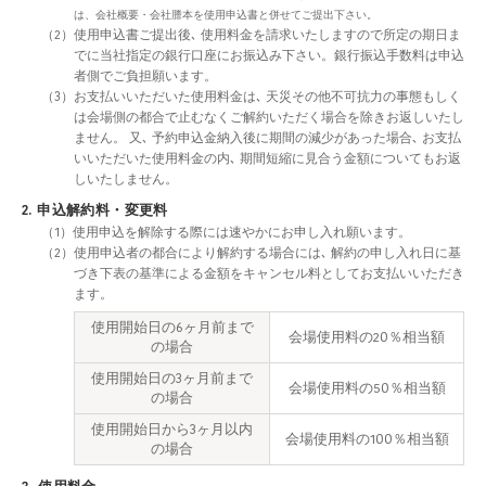
は、会社概要・会社謄本を使用申込書と併せてご提出下さい。
（2）使用申込書ご提出後､ 使用料金を請求いたしますので所定の期日ま
でに当社指定の銀行口座にお振込み下さい。銀行振込手数料は申込
者側でご負担願います。
（3）お支払いいただいた使用料金は､ 天災その他不可抗力の事態もしく
は会場側の都合で止むなくご解約いただく場合を除きお返しいたし
ません。 又､ 予約申込金納入後に期間の減少があった場合､ お支払
いいただいた使用料金の内､ 期間短縮に見合う金額についてもお返
しいたしません。
2. 申込解約料・変更料
（1）使用申込を解除する際には速やかにお申し入れ願います。
（2）使用申込者の都合により解約する場合には､ 解約の申し入れ日に基
づき下表の基準による金額をキャンセル料としてお支払いいただき
ます。
使用開始日の6ヶ月前まで
会場使用料の20％相当額
の場合
使用開始日の3ヶ月前まで
会場使用料の50％相当額
の場合
使用開始日から3ヶ月以内
会場使用料の100％相当額
の場合