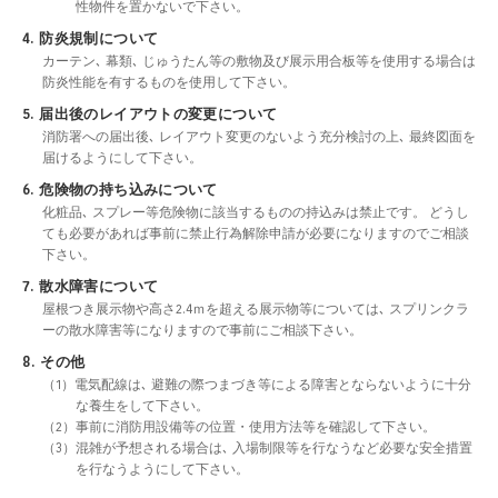
性物件を置かないで下さい。
4. 防炎規制について
カーテン､ 幕類､ じゅうたん等の敷物及び展示用合板等を使用する場合は
防炎性能を有するものを使用して下さい。
5. 届出後のレイアウトの変更について
消防署への届出後､ レイアウト変更のないよう充分検討の上､ 最終図面を
届けるようにして下さい。
6. 危険物の持ち込みについて
化粧品､ スプレー等危険物に該当するものの持込みは禁止です。 どうし
ても必要があれば事前に禁止行為解除申請が必要になりますのでご相談
下さい。
7. 散水障害について
屋根つき展示物や高さ2.4ｍを超える展示物等については､ スプリンクラ
ーの散水障害等になりますので事前にご相談下さい。
8. その他
（1）電気配線は､ 避難の際つまづき等による障害とならないように十分
な養生をして下さい。
（2）事前に消防用設備等の位置・使用方法等を確認して下さい。
（3）混雑が予想される場合は､ 入場制限等を行なうなど必要な安全措置
を行なうようにして下さい。