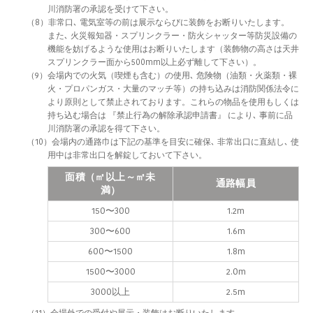
川消防署の承認を受けて下さい。
（8）非常口､ 電気室等の前は展示ならびに装飾をお断りいたします。
また､ 火災報知器・スプリンクラー・防火シャッター等防災設備の
機能を妨げるような使用はお断りいたします（装飾物の高さは天井
スプリンクラー面から500mm以上必ず離して下さい）。
（9）会場内での火気（喫煙も含む）の使用､ 危険物（油類・火薬類・裸
火・プロパンガス・大量のマッチ等）の持ち込みは消防関係法令に
より原則として禁止されております。これらの物品を使用もしくは
持ち込む場合は 『禁止行為の解除承認申請書』 により､ 事前に品
川消防署の承認を得て下さい。
（10）会場内の通路巾は下記の基準を目安に確保､ 非常出口に直結し､ 使
用中は非常出口を解錠しておいて下さい。
面積（㎡以上～㎡未
通路幅員
満）
150〜300
1.2m
300〜600
1.6m
600〜1500
1.8m
1500〜3000
2.0m
3000以上
2.5m
（11）会場外での受付や展示・装飾はお断りいたします。