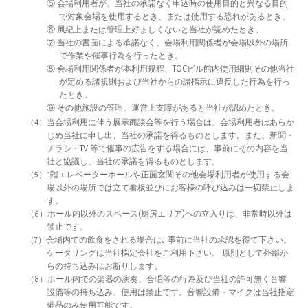
⑤ 会場利用者が、当社の承諾なく申込時の使用目的と異なる目的
で対象会場を使用するとき、または使用する恐れがあるとき。
⑥ 風紀上または管理上好ましくないと当社が認めたとき。
⑦ 当社の書面による承諾なく、会場利用関係者が会場以外の場所
で作業や催事行為を行ったとき。
⑧ 会場利用関係者が本利用規程、TOCビル館内使用細則その他当社
が定める諸規則および当社からの諸指示に違反した行為を行っ
たとき。
⑨ その他施設の管理、運営上支障があると当社が認めたとき。
（4）当会場利用に伴う展示商談会等を行う場合は、会場利用者はあらか
じめ当社に申し出、当社の承諾を得るものとします。また、新聞・
チラシ・TV 等で催事の広告をする場合には、事前にその内容を当
社と協議し、当社の承諾を得るものとします。
（5）1階エレベーターホールや正面玄関その他会場利用者が使用する会
場以外の場所では立て看板並びにお客様の呼び込みは一切禁止しま
す。
（6）ホール内以外のスペース(厨房エリア)への立入りは、非常時以外は
禁止です。
（7）会場内での飲食をされる場合は､ 事前に当社の承認を得て下さい。
ケータリングは当社指定会社をご利用下さい。 原則として外部か
らの持ち込みはお断りします。
（8）ホール内での楽器の演奏、合唱等の行為及び当社の許可無く音響
設備等の持ち込み、使用は禁止です。音響設備・マイクは当社指定
備品のみ使用可能です。